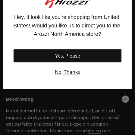
Kvantitet:
Hey, it look like you're shopping from United 
States! Would you like us to direct you to the 
Arozzi North America store?
Lägg till i kundvagn
Yes, Please
No, Thanks
Fler betalningsalternativ
Beskrivning
Mikrofibermatta för stol som dämpar ljud, är lätt att
rengöra och skyddar ditt golv från repor. Den är också
det perfekta tillskottet för att skapa din Sabaton-
temade spelstation, tillsammans med
stolen
och