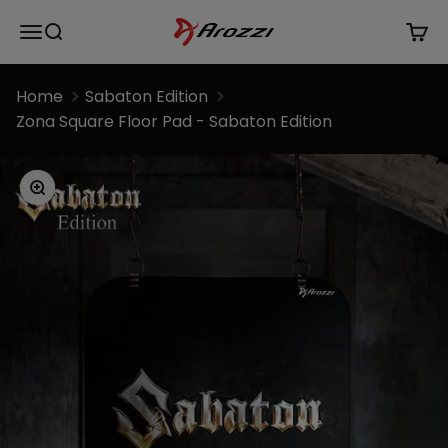
Hoppa till innehåll
Arozzi Europe
Meny
Sök
Kund
Home
Sabaton Edition
Zona Square Floor Pad - Sabaton Edition
Zoom