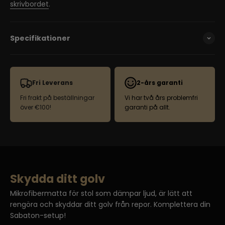
skrivbordet
.
Specifikationer
Fri Leverans
2-års garanti
Fri frakt på beställningar
Vi har två års problemfri
över €100!
garanti på allt.
Skydda ditt golv
Mikrofibermatta för stol som dämpar ljud, är lätt att
rengöra och skyddar ditt golv från repor. Komplettera din
Sabaton-setup!