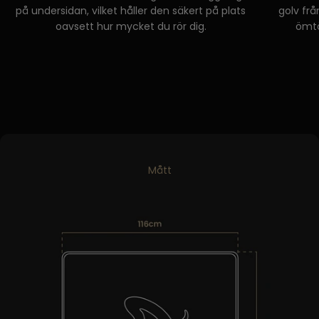
på undersidan, vilket håller den säkert på plats
golv frå
oavsett hur mycket du rör dig.
ömtå
Mått