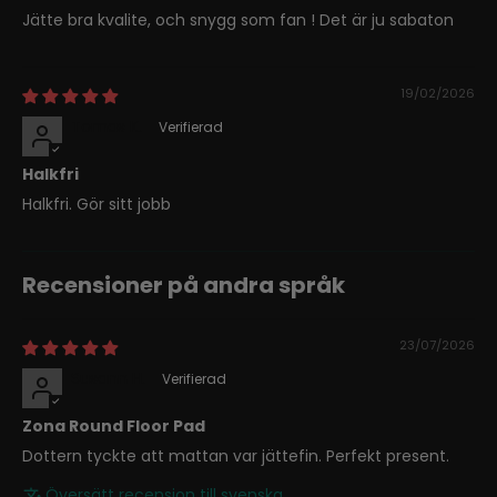
Jätte bra kvalite, och snygg som fan ! Det är ju sabaton
19/02/2026
Tomas K.
Halkfri
Halkfri. Gör sitt jobb
Recensioner på andra språk
23/07/2026
Susann H.
Zona Round Floor Pad
Dottern tyckte att mattan var jättefin. Perfekt present.
Översätt recension till svenska