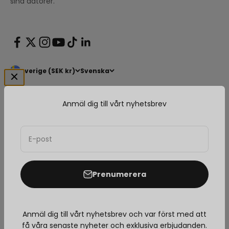
sina datorer.
Sverige (SEK kr)
Svenska
Anmäl dig till vårt nyhetsbrev
E-post
© 2026, Arozzi Europe.
Prenumerera
1025 recensioner
Anmäl dig till vårt nyhetsbrev och var först med att
få våra senaste nyheter och exklusiva erbjudanden.