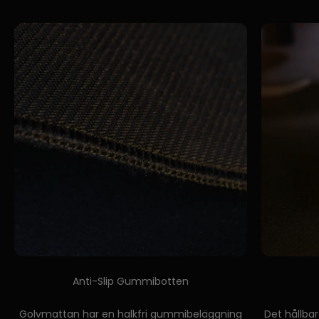
Anti-Slip Gummibotten
Golvmattan har en halkfri gummibeläggning
Det hållba