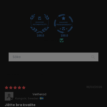
100.0
100.0
Verifierad
Sort by
18/03/2026
Ronny J.
Kungsör, Sweden
Jätte bra kvalite