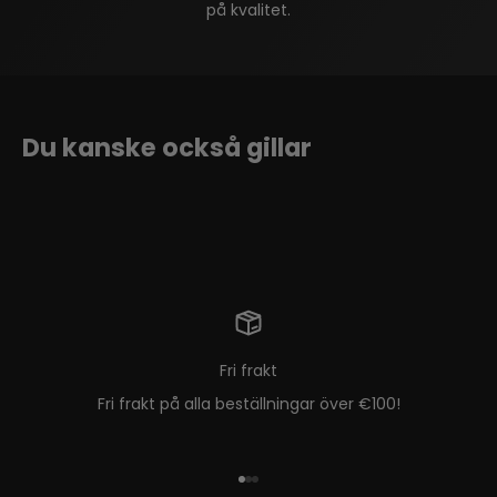
på kvalitet.
Fri frakt
Fri frakt på alla beställningar över €100!
Gå till objekt 1
Gå till objekt 2
Gå till objekt 3