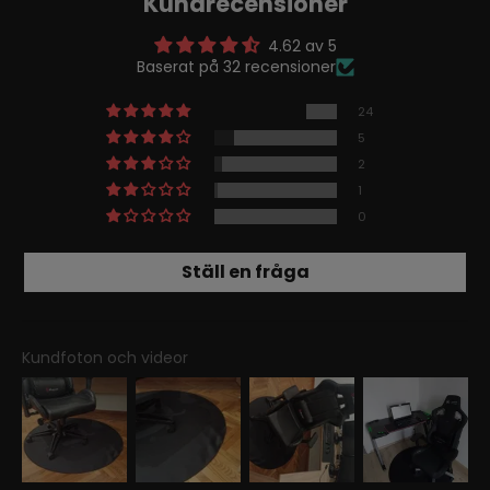
Kundrecensioner
4.62 av 5
Baserat på 32 recensioner
24
5
2
1
0
Ställ en fråga
Kundfoton och videor